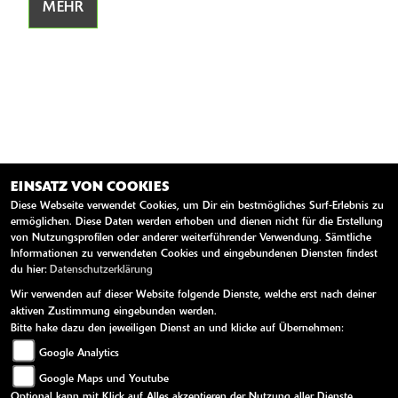
MEHR
EINSATZ VON COOKIES
Diese Webseite verwendet Cookies, um Dir ein bestmögliches Surf-Erlebnis zu
ANSCHRIFT
ermöglichen. Diese Daten werden erhoben und dienen nicht für die Erstellung
von Nutzungsprofilen oder anderer weiterführender Verwendung. Sämtliche
ZWEIRAD-CENTER NUBER GMBH
Informationen zu verwendeten Cookies und eingebundenen Diensten findest
du hier:
Datenschutzerklärung
Goßholzer Straße 13a
Wir verwenden auf dieser Website folgende Dienste, welche erst nach deiner
88161 Lindenberg i.Allgäu
aktiven Zustimmung eingebunden werden.
Bitte hake dazu den jeweiligen Dienst an und klicke auf Übernehmen:
Deutschland
Google Analytics
Telefon:
+49 8381 / 812 85
Google Maps und Youtube
Tel. mobil:
49838181285
Optional kann mit Klick auf Alles akzeptieren der Nutzung aller Dienste