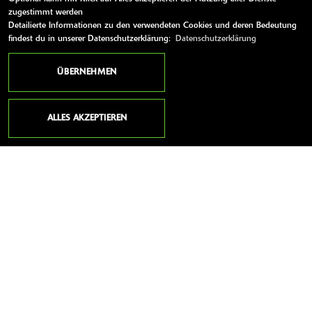
zugestimmt werden
Website:
http://www.zweirad-nuber.de/
Detailierte Informationen zu den verwendeten Cookies und deren Bedeutung
findest du in unserer Datenschutzerklärung:
Datenschutzerklärung
E-Mail:
info@zweirad-nuber.de
ÜBERNEHMEN
ÖFFNUNGSZEITEN
ALLES AKZEPTIEREN
Montag:
09:00 - 12:30 und 14:00 - 18:00
Dienstag:
09:00 - 12:30 und 14:00 - 18:00
Mittwoch:
09:00 - 12:30 und 14:00 - 18:00
Donnerstag:
09:00 - 12:30 und 14:00 - 18:00
Freitag:
09:00 - 12:30 und 14:00 - 18:00
Samstag:
09:00 - 13:00
Sonntag:
geschlossen